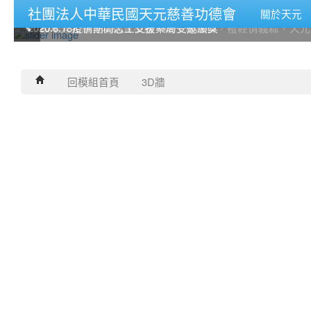
社團法人中華民國天元慈善功德會
關於天元
2020.6.18疫情期間志工支援藥局受邀頒獎
2020.6.18疫情期間志工支援藥局受邀頒獎
2020年天元慈善功德會舉辦，端午粽飄香，禮輕情義粽，天
2020年天元慈善功德會舉辦，端午粽飄香，禮輕情義粽，天
回模組首頁
3D牆