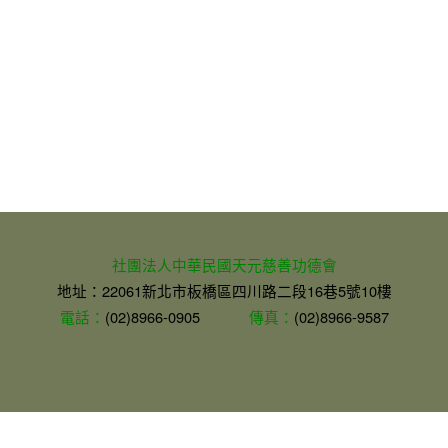
社團法人中華民國天元慈善功德會
地址：22061新北市板橋區四川路二段16巷5號10樓
電話：
(02)8966-0905
傳真：
(02)8966-9587