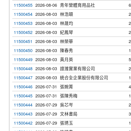
11500455
2026-08-06
青年營體育用品社
6
11500454
2026-08-03
林浩頤
2
11500453
2026-08-03
林晟均
2
11500452
2026-08-03
紀鳳琴
2
11500451
2026-08-03
林榮華
2
11500450
2026-08-03
陳春秀
1
11500449
2026-08-03
黃月英
5
11500448
2026-08-03
證濰實業有限公司
2
11500447
2026-08-03
統合全企業股份有限公司
1
11500446
2026-07-31
張婉菁
4
11500445
2026-07-31
張陳秀梅
1
11500444
2026-07-29
吳芯岑
2
11500443
2026-07-29
文林書局
3
11500442
2026-07-29
張琇玉
1