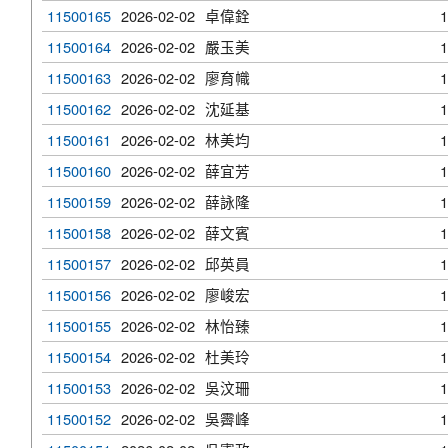
11500165
2026-02-02
卓偉銓
1
11500164
2026-02-02
嚴玉美
1
11500163
2026-02-02
廖育幟
1
11500162
2026-02-02
沈延基
1
11500161
2026-02-02
林美均
1
11500160
2026-02-02
薛宜芳
1
11500159
2026-02-02
薛詠隆
1
11500158
2026-02-02
薛文賓
1
11500157
2026-02-02
邱英員
1
11500156
2026-02-02
廖峻宏
1
11500155
2026-02-02
林怡臻
1
11500154
2026-02-02
杜美玲
1
11500153
2026-02-02
吳汶珊
1
11500152
2026-02-02
吳霽峰
1