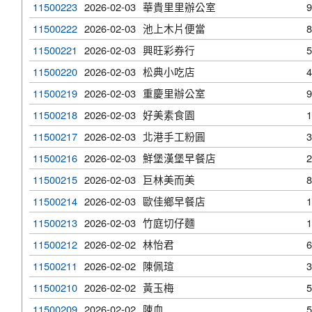
11500223
2026-02-03
華貴里里辦公室
9
11500222
2026-02-03
池上木片便當
8
11500221
2026-02-03
興旺彩券行
5
11500220
2026-02-03
松典小吃店
4
11500219
2026-02-03
重慶里辦公室
9
11500218
2026-02-03
好美素食園
1
11500217
2026-02-03
北港手工粉圓
3
11500216
2026-02-03
鮮堡漢堡早餐店
2
11500215
2026-02-03
巨林美而美
8
11500214
2026-02-03
歐佳鄉早餐店
1
11500213
2026-02-03
竹庭切仔麵
1
11500212
2026-02-02
林怡君
6
11500211
2026-02-02
陳佩瑄
3
11500210
2026-02-02
黃玉梅
5
11500209
2026-02-02
陳血
5