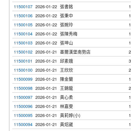
11500107
2026-01-22
張書銘
1
11500106
2026-01-22
張秉中
1
11500105
2026-01-22
張婉玲
1
11500104
2026-01-22
張陳秀梅
1
11500103
2026-01-22
張坤山
1
11500102
2026-01-21
墨爾漢堡南勢店
2
11500101
2026-01-21
邱素娥
3
11500100
2026-01-21
王欣欣
2
11500099
2026-01-21
陳金蘭
1
11500098
2026-01-21
王錦龍
2
11500097
2026-01-21
黃心柔
1
11500096
2026-01-21
林嘉雯
1
11500095
2026-01-21
黃莉婷(小)
1
11500094
2026-01-21
黃炤崴
1