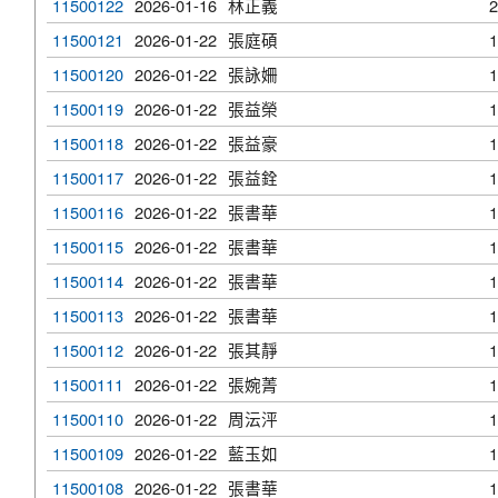
11500122
2026-01-16
林正義
2
11500121
2026-01-22
張庭碩
1
11500120
2026-01-22
張詠姍
1
11500119
2026-01-22
張益榮
1
11500118
2026-01-22
張益豪
1
11500117
2026-01-22
張益銓
1
11500116
2026-01-22
張書華
1
11500115
2026-01-22
張書華
1
11500114
2026-01-22
張書華
1
11500113
2026-01-22
張書華
1
11500112
2026-01-22
張其靜
1
11500111
2026-01-22
張婉菁
1
11500110
2026-01-22
周沄泙
1
11500109
2026-01-22
藍玉如
1
11500108
2026-01-22
張書華
1