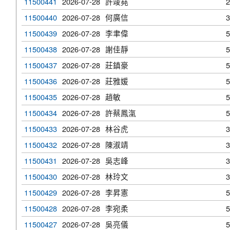
11500441
2026-07-28
許竣堯
2
11500440
2026-07-28
何廣信
3
11500439
2026-07-28
李聿偉
5
11500438
2026-07-28
謝佳靜
5
11500437
2026-07-28
莊鎮豪
5
11500436
2026-07-28
莊雅媛
5
11500435
2026-07-28
趙敏
5
11500434
2026-07-28
許蔡鳳滊
5
11500433
2026-07-28
林谷虎
3
11500432
2026-07-28
陳淑靖
3
11500431
2026-07-28
吳志峰
3
11500430
2026-07-28
林玲文
3
11500429
2026-07-28
李昇憲
5
11500428
2026-07-28
李宛柔
5
11500427
2026-07-28
吳亮儀
5