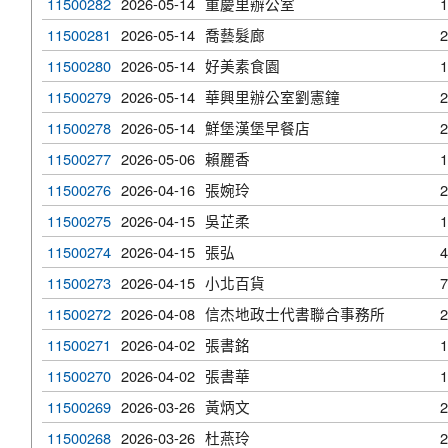
11500282
2026-05-14
重慶里辦公室
1
11500281
2026-05-14
喬藝髮廊
2
11500280
2026-05-14
好美素食園
1
11500279
2026-05-14
華興里辦公室劉憲鐘
2
11500278
2026-05-14
鮮堡漢堡早餐店
2
11500277
2026-05-06
賴麗香
1
11500276
2026-04-16
張婉玲
2
11500275
2026-04-15
吳芷柔
1
11500274
2026-04-15
張弘
4
11500273
2026-04-15
小北百貨
7
11500272
2026-04-08
信杰地政士代書聯合事務所
2
11500271
2026-04-02
張書銘
1
11500270
2026-04-02
張書華
1
11500269
2026-03-26
黃炳文
2
11500268
2026-03-26
杜燕玲
2