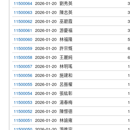
11500064
2026-01-20
劉秀英
3
11500063
2026-01-20
陳志英
3
11500062
2026-01-20
巫碧霞
3
11500061
2026-01-20
游慶福
3
11500060
2026-01-20
林福隆
5
11500059
2026-01-20
許宗慨
6
11500058
2026-01-20
王麗純
6
11500057
2026-01-20
林明瑤
1
11500056
2026-01-20
施建和
1
11500055
2026-01-20
呂振權
1
11500054
2026-01-20
張紘彰
1
11500053
2026-01-20
湯春梅
1
11500052
2026-01-20
陳憬德
1
11500051
2026-01-20
林諭雍
1
11500050
2026-01-20
游進宗
1