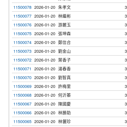
11500078
2026-01-20
朱孝文
3
11500077
2026-01-20
林繼彬
3
11500076
2026-01-20
游麗玉
3
11500075
2026-01-20
張坤森
3
11500074
2026-01-20
鄭信合
3
11500073
2026-01-20
劉金山
3
11500072
2026-01-20
葉香子
3
11500071
2026-01-20
湯春香
3
11500070
2026-01-20
劉智真
3
11500069
2026-01-20
許梅里
3
11500068
2026-01-20
何沂蓁
3
11500067
2026-01-20
陳國慶
3
11500066
2026-01-20
林勝助
3
11500065
2026-01-20
林儷珍
3