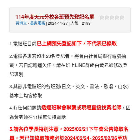
114年度天元分校各班預先登記名單
黃炳文
-
長青服務
| 2024-11-27 | 人氣：2199
已上網預先登記如下，不代表已錄取
1.電腦班目前
2.電腦各班若超出23名登記者，將會由社會局舉行電腦抽
籤，若自認籤運欠佳，請在班上LINE群組由黃老師修改登
記班別
3.其餘非電腦班的各班別(日文、英文、書法、歌唱、山水)
基本上均會錄取
透過班聯會聯繫或現場直接找黃老師
4.有任何問題請
，因
為黃老師在11樓無法接電話
5.請各位學長特別注意，2025/02/21下午會公告錄取名
單，若已知錄取請務必於2024/02/24~2025/02/26至功