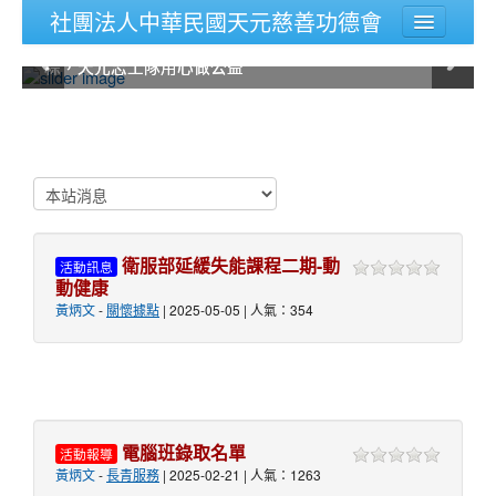
社團法人中華民國天元慈善功德會
2020年天元慈善功德會舉辦，端午粽飄香，禮輕情義
2020年天元慈善功德會舉辦，端午粽飄香，禮輕情義
關於天元
粽，天元志工隊用心做公益
粽，天元志工隊用心做公益
登入
衛服部延緩失能課程二期-動
活動訊息
動健康
黃炳文
-
關懷據點
| 2025-05-05 | 人氣：354
電腦班錄取名單
活動報導
黃炳文
-
長青服務
| 2025-02-21 | 人氣：1263