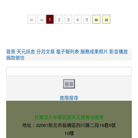
1
2
3
4
5
主選單
首頁
天元訊息
分月文章
電子報列表
服務成果照片
影音播放
捐款徵信
搜尋
進階搜尋
社團法人中華民國天元慈善功德會
地址：22061新北市板橋區四川路二段16巷5號
10樓